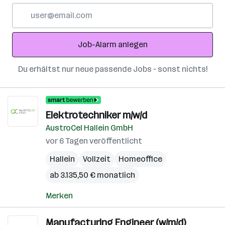
E-
Mail-
Adresse
Job-Alarm anlegen
Du erhältst nur neue passende Jobs – sonst nichts!
Elektrotechniker m/w/d
AustroCel Hallein GmbH
vor 6 Tagen veröffentlicht
Hallein
Vollzeit
Homeoffice
ab 3.135,50 € monatlich
Merken
Manufacturing Engineer (w/m/d)