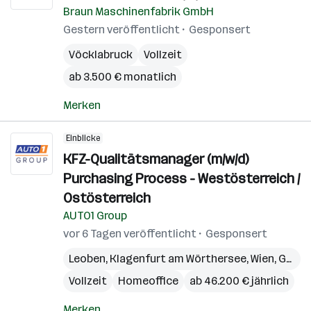
Braun Maschinenfabrik GmbH
Gestern veröffentlicht
Gesponsert
Vöcklabruck
Vollzeit
ab 3.500 € monatlich
Merken
Einblicke
KFZ-Qualitätsmanager (m/w/d)
Purchasing Process - Westösterreich /
Ostösterreich
AUTO1 Group
vor 6 Tagen veröffentlicht
Gesponsert
Leoben
,
Klagenfurt am Wörthersee
,
Wien
,
Graz
,
Vollzeit
Homeoffice
ab 46.200 € jährlich
Merken