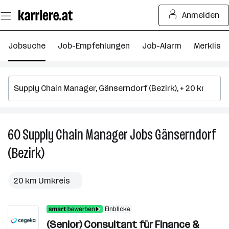
Zum
Anmelden
Seiteninhalt
springen
Jobsuche
Job-Empfehlungen
Job-Alarm
Merkliste
60
Supply Chain Manager
Jobs
Gänserndorf
6
S
(Bezirk)
C
M
J
20 km Umkreis
in
G
Einblicke
(B
(Senior) Consultant für Finance &