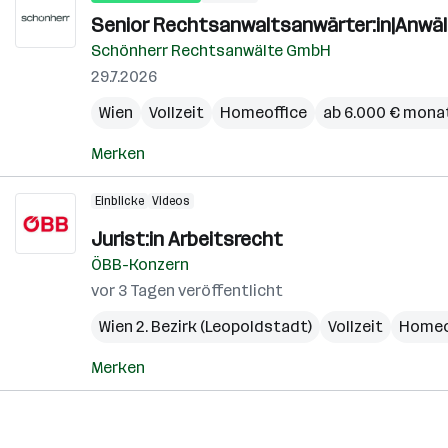
Senior Rechtsanwaltsanwärter:in|Anwält
Schönherr Rechtsanwälte GmbH
29.7.2026
Wien
Vollzeit
Homeoffice
ab 6.000 € monat
Merken
Einblicke
Videos
Jurist:in Arbeitsrecht
ÖBB-Konzern
vor 3 Tagen veröffentlicht
Wien 2. Bezirk (Leopoldstadt)
Vollzeit
Homeo
Merken