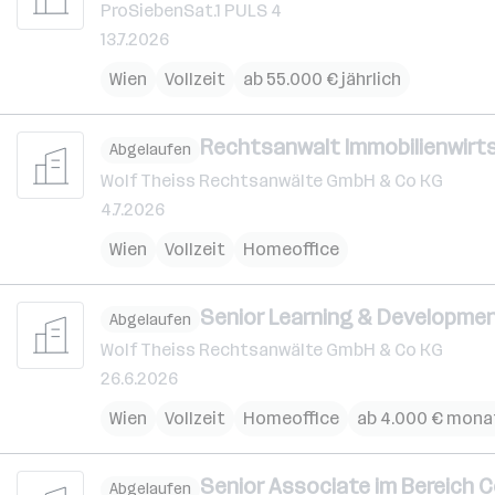
ProSiebenSat.1 PULS 4
13.7.2026
Wien
Vollzeit
ab 55.000 € jährlich
Rechtsanwalt Immobilienwirts
Abgelaufen
Wolf Theiss Rechtsanwälte GmbH & Co KG
4.7.2026
Wien
Vollzeit
Homeoffice
Senior Learning & Development
Abgelaufen
Wolf Theiss Rechtsanwälte GmbH & Co KG
26.6.2026
Wien
Vollzeit
Homeoffice
ab 4.000 € mona
Senior Associate im Bereich 
Abgelaufen