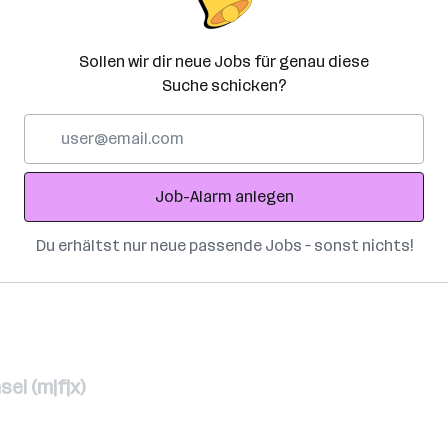
Sollen wir dir neue Jobs für genau diese
Suche schicken?
E-
Mail-
Adresse
Job-Alarm anlegen
Du erhältst nur neue passende Jobs – sonst nichts!
el (m|f|x)