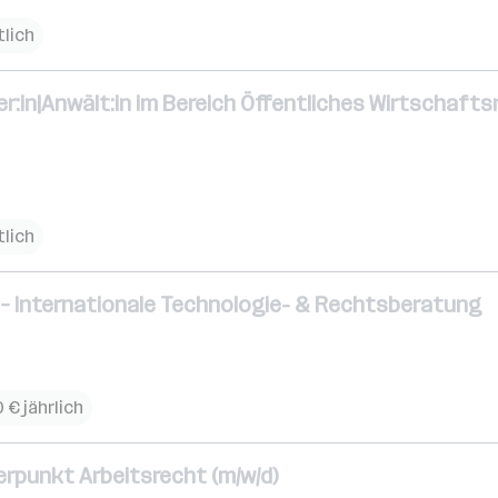
lich
:in|Anwält:in im Bereich Öffentliches Wirtschaf
lich
d) – Internationale Technologie- & Rechtsberatung
 € jährlich
erpunkt Arbeitsrecht (m/w/d)