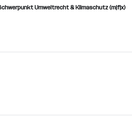
 Schwerpunkt Umweltrecht & Klimaschutz (m|f|x)