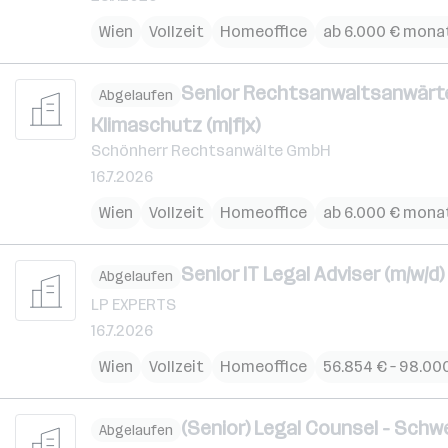
Wien
Vollzeit
Homeoffice
ab 6.000 € monat
Senior Rechtsanwaltsanwärter
Abgelaufen
Klimaschutz (m|f|x)
Schönherr Rechtsanwälte GmbH
16.7.2026
Wien
Vollzeit
Homeoffice
ab 6.000 € monat
Senior IT Legal Adviser (m/w/
Abgelaufen
LP EXPERTS
16.7.2026
Wien
Vollzeit
Homeoffice
56.854 € – 98.000
(Senior) Legal Counsel - Schw
Abgelaufen