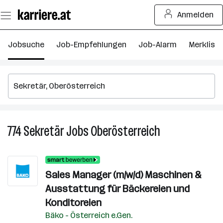
Zum
Anmelden
Seiteninhalt
springen
Jobsuche
Job-Empfehlungen
Job-Alarm
Merkliste
774
Sekretär
Jobs
Oberösterreich
774
Sekretär
Jobs
in
Sales Manager (m/w/d) Maschinen &
Oberösterreich
Ausstattung für Bäckereien und
Konditoreien
Bäko - Österreich e.Gen.