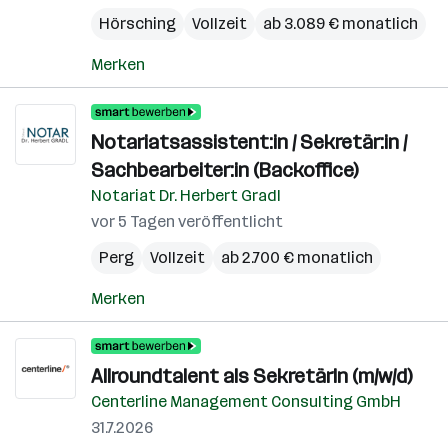
Hörsching
Vollzeit
ab 3.089 € monatlich
Merken
Notariatsassistent:in / Sekretär:in /
Sachbearbeiter:in (Backoffice)
Notariat Dr. Herbert Gradl
vor 5 Tagen veröffentlicht
Perg
Vollzeit
ab 2.700 € monatlich
Merken
Allroundtalent als SekretärIn (m/w/d)
Centerline Management Consulting GmbH
31.7.2026