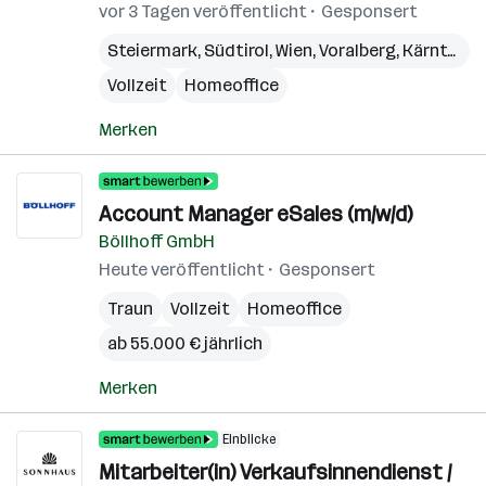
vor 3 Tagen veröffentlicht
Gesponsert
Steiermark
,
Südtirol
,
Wien
,
Voralberg
,
Kärnten
,
N
Vollzeit
Homeoffice
Merken
Account Manager eSales (m/w/d)
Böllhoff GmbH
Heute veröffentlicht
Gesponsert
Traun
Vollzeit
Homeoffice
ab 55.000 € jährlich
Merken
Einblicke
Mitarbeiter(in) Verkaufsinnendienst /