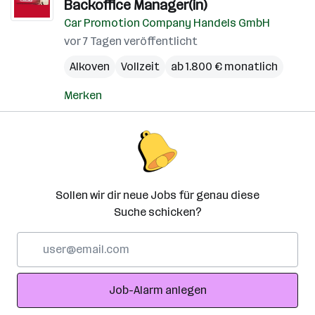
Backoffice Manager(in)
Car Promotion Company Handels GmbH
vor 7 Tagen veröffentlicht
Alkoven
Vollzeit
ab 1.800 € monatlich
Merken
Sollen wir dir neue Jobs für genau diese
Suche schicken?
E-
Mail-
Adresse
Job-Alarm anlegen