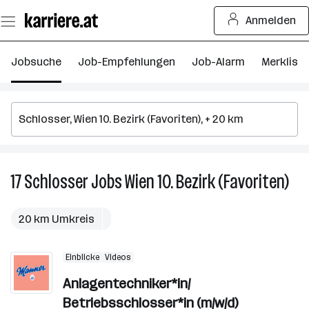
Zum
Anmelden
Seiteninhalt
springen
Jobsuche
Job-Empfehlungen
Job-Alarm
Merkliste
17
Schlosser
Jobs
Wien 10. Bezirk (Favoriten)
17
Sch
Job
20 km Umkreis
in
Wie
Einblicke
Videos
10.
Bez
Anlagentechniker*in/
(Fav
Betriebsschlosser*in (m/w/d)