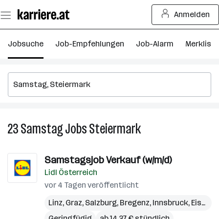
Zum
Anmelden
Seiteninhalt
springen
Jobsuche
Job-Empfehlungen
Job-Alarm
Merkliste
23
Samstag
Jobs
Steiermark
23
Samstag
Jobs
Samstagsjob Verkauf (w/m/d)
in
Lidl Österreich
Steiermark
vor 4 Tagen veröffentlicht
Linz
,
Graz
,
Salzburg
,
Bregenz
,
Innsbruck
,
Eisenstadt
Geringfügig
ab 14,37 € stündlich