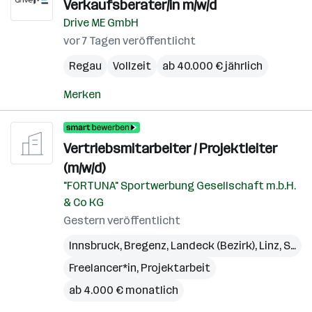
Verkaufsberater/in m/w/d
Drive ME GmbH
vor 7 Tagen veröffentlicht
Regau
Vollzeit
ab 40.000 € jährlich
Merken
Vertriebsmitarbeiter / Projektleiter
(m/w/d)
"FORTUNA" Sportwerbung Gesellschaft m.b.H.
& Co KG
Gestern veröffentlicht
Innsbruck
,
Bregenz
,
Landeck (Bezirk)
,
Linz
,
St. Pölten
Freelancer*in, Projektarbeit
ab 4.000 € monatlich