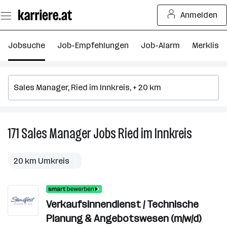
Zum
Anmelden
Seiteninhalt
springen
Jobsuche
Job-Empfehlungen
Job-Alarm
Merkliste
171
Sales Manager
Jobs
Ried im Innkreis
171
Sales
Manager
20 km Umkreis
Jobs
in
Ried
Verkaufsinnendienst / Technische
im
Innkreis
Planung & Angebotswesen (m/w/d)