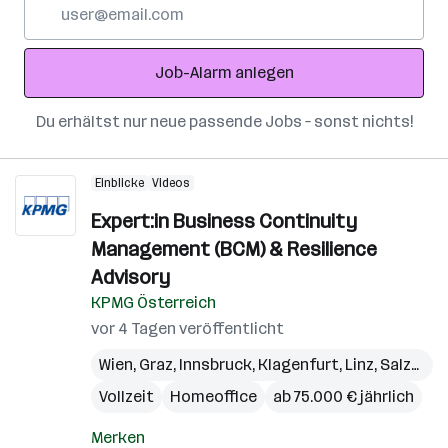
E-
Mail-
Adresse
Job-Alarm anlegen
Du erhältst nur neue passende Jobs – sonst nichts!
Einblicke
Videos
Expert:in Business Continuity
Management (BCM) & Resilience
Advisory
KPMG Österreich
vor 4 Tagen veröffentlicht
Wien
,
Graz
,
Innsbruck
,
Klagenfurt
,
Linz
,
Salzburg
Vollzeit
Homeoffice
ab 75.000 € jährlich
Merken