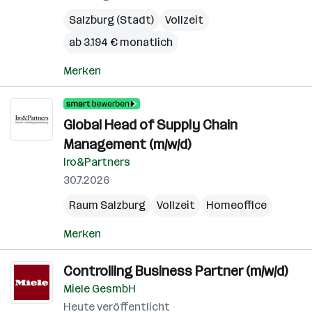
Salzburg (Stadt)
Vollzeit
ab 3.194 € monatlich
Merken
Global Head of Supply Chain
Management (m/w/d)
Iro&Partners
30.7.2026
Raum Salzburg
Vollzeit
Homeoffice
Merken
Controlling Business Partner (m/w/d)
Miele GesmbH
Heute veröffentlicht