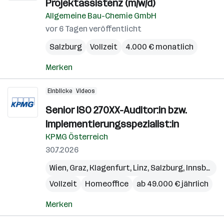
Projektassistenz (m/w/d)
Allgemeine Bau-Chemie GmbH
vor 6 Tagen veröffentlicht
Salzburg
Vollzeit
4.000 € monatlich
Merken
Einblicke
Videos
Senior ISO 270XX-Auditor:in bzw.
Implementierungsspezialist:in
KPMG Österreich
30.7.2026
Wien
,
Graz
,
Klagenfurt
,
Linz
,
Salzburg
,
Innsbruck
Vollzeit
Homeoffice
ab 49.000 € jährlich
Merken