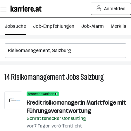
Zum
Anmelden
Seiteninhalt
springen
Jobsuche
Job-Empfehlungen
Job-Alarm
Merkliste
14
Risikomanagement
Jobs
Salzburg
14
Risikomana
Jobs
in
Kreditrisikomanager:in Marktfolge mit
Salzburg
Führungsverantwortung
Schrattenecker Consulting
vor 7 Tagen veröffentlicht