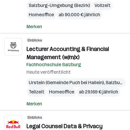
Salzburg-Umgebung (Bezirk)
Vollzeit
Homeoffice
ab 90.000 € jährlich
Merken
Einblicke
Lecturer Accounting & Financial
Management (w/m/x)
Fachhochschule Salzburg
Heute veröffentlicht
Urstein (Gemeinde Puch bei Hallein)
,
Salzburg
,
S
Teilzeit
Homeoffice
ab 29.169 € jährlich
Merken
Einblicke
Legal Counsel Data & Privacy