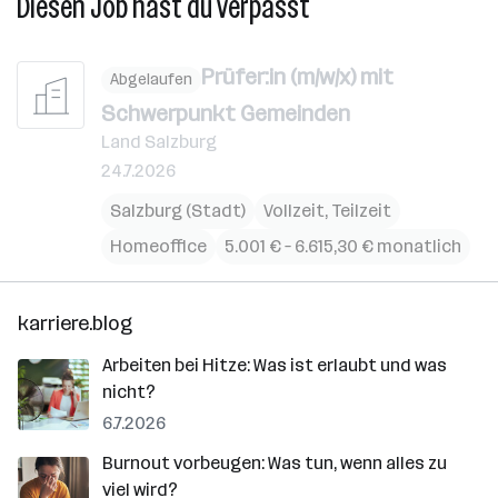
Diesen Job hast du verpasst
Prüfer:in (m/w/x) mit
Abgelaufen
Schwerpunkt Gemeinden
Land Salzburg
24.7.2026
Salzburg (Stadt)
Vollzeit, Teilzeit
Homeoffice
5.001 € – 6.615,30 € monatlich
karriere.blog
Arbeiten bei Hitze: Was ist erlaubt und was
nicht?
6.7.2026
Burnout vorbeugen: Was tun, wenn alles zu
viel wird?