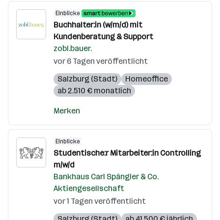
Einblicke
Buchhalter:in (w/m/d) mit
Kundenberatung & Support
zobl.bauer.
vor 6 Tagen veröffentlicht
Salzburg (Stadt)
Homeoffice
ab 2.510 € monatlich
Merken
Einblicke
Studentische:r Mitarbeiter:in Controlling
m/w/d
Bankhaus Carl Spängler & Co.
Aktiengesellschaft
vor 1 Tagen veröffentlicht
Salzburg (Stadt)
ab 41.500 € jährlich