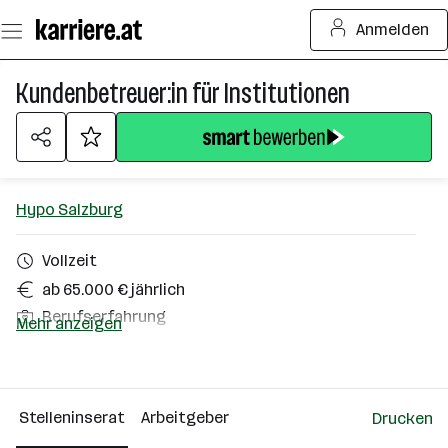
Zum
Anmelden
Seiteninhalt
springen
Kundenbetreuer:in für Institutionen
Hypo Salzburg
Vollzeit
ab 65.000 € jährlich
Berufserfahrung
Mehr anzeigen
Homeoffice möglich
Salzburg Stadt
Stelleninserat
Arbeitgeber
Drucken
Über das Unternehmen