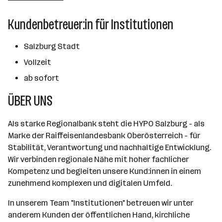
101 - 500 Mitarbeiter*innen
Kundenbetreuer:in für Institutionen
Salzburg
Salzburg Stadt
Vollzeit
ab sofort
ÜBER UNS
Als starke Regionalbank steht die HYPO Salzburg - als
Marke der Raiffeisenlandesbank Oberösterreich - für
Stabilität, Verantwortung und nachhaltige Entwicklung.
Wir verbinden regionale Nähe mit hoher fachlicher
Kompetenz und begleiten unsere Kund:innen in einem
zunehmend komplexen und digitalen Umfeld.
In unserem Team "Institutionen" betreuen wir unter
anderem Kunden der öffentlichen Hand, kirchliche