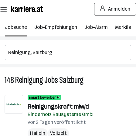
Zum
Anmelden
Seiteninhalt
springen
Jobsuche
Job-Empfehlungen
Job-Alarm
Merkliste
148
Reinigung
Jobs
Salzburg
148
Reinigung
Jobs
in
Reinigungskraft m/w/d
Salzburg
Binderholz Bausysteme GmbH
vor 2 Tagen veröffentlicht
Hallein
Vollzeit