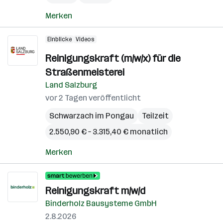
Merken
Einblicke
Videos
Reinigungskraft (m/w/x) für die
Straßenmeisterei
Land Salzburg
vor 2 Tagen veröffentlicht
Schwarzach im Pongau
Teilzeit
2.550,90 € – 3.315,40 € monatlich
Merken
Reinigungskraft m/w/d
Binderholz Bausysteme GmbH
2.8.2026