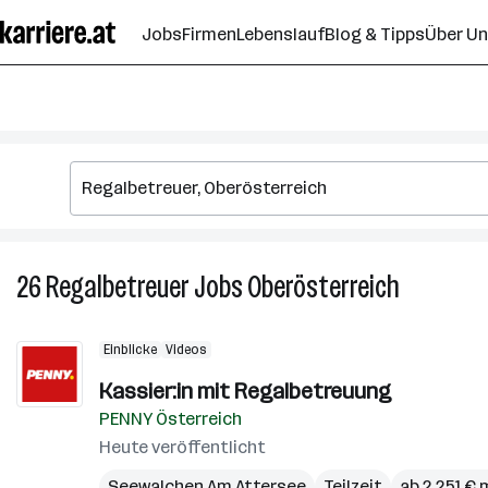
Zum
Jobs
Firmen
Lebenslauf
Blog & Tipps
Über U
Seiteninhalt
springen
26
Regalbetreuer
Jobs
Oberösterreich
26
Regalbetr
Jobs
Einblicke
Videos
in
Oberösterr
Kassier:in mit Regalbetreuung
PENNY Österreich
Heute veröffentlicht
Seewalchen Am Attersee
Teilzeit
ab 2.251 €