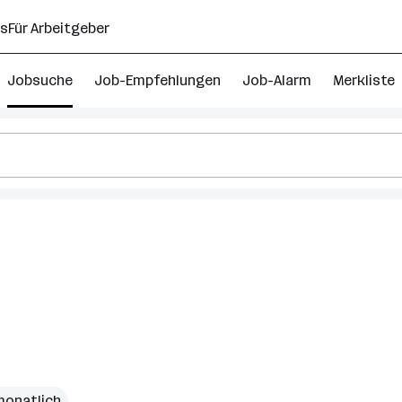
ns
Für Arbeitgeber
Jobsuche
Job-Empfehlungen
Job-Alarm
Merkliste
euer
eich
 monatlich