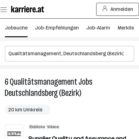
Zum
Anmelden
Seiteninhalt
springen
Jobsuche
Job-Empfehlungen
Job-Alarm
Merkliste
6
Qualitätsmanagement
Jobs
6
Q
Deutschlandsberg (Bezirk)
J
in
D
20 km Umkreis
(B
Einblicke
Videos
Supplier Quality and Assurance and