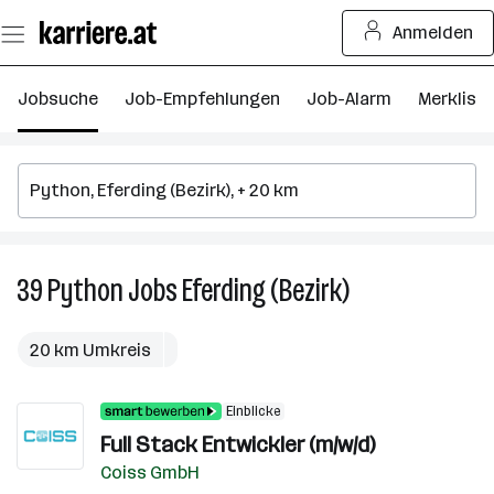
Zum
Anmelden
Seiteninhalt
springen
Jobsuche
Job-Empfehlungen
Job-Alarm
Merkliste
39
Python
Jobs
Eferding (Bezirk)
39
Python
Jobs
20 km Umkreis
in
Eferding
Einblicke
(Bezirk)
Full Stack Entwickler (m/w/d)
Coiss GmbH