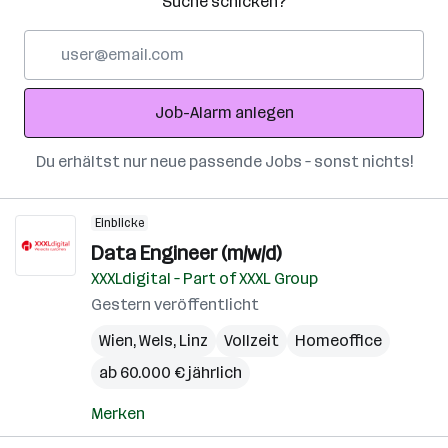
Suche schicken?
E-
Mail-
Adresse
Job-Alarm anlegen
Du erhältst nur neue passende Jobs – sonst nichts!
Einblicke
Data Engineer (m/w/d)
XXXLdigital – Part of XXXL Group
Gestern veröffentlicht
Wien
,
Wels
,
Linz
Vollzeit
Homeoffice
ab 60.000 € jährlich
Merken