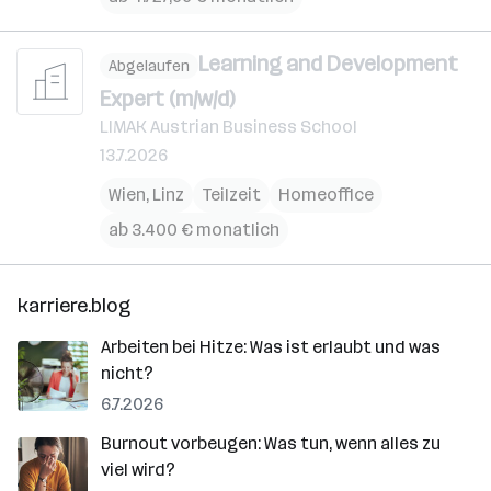
Learning and Development
Abgelaufen
Expert (m/w/d)
LIMAK Austrian Business School
13.7.2026
Wien
,
Linz
Teilzeit
Homeoffice
ab 3.400 € monatlich
karriere.blog
Arbeiten bei Hitze: Was ist erlaubt und was
nicht?
6.7.2026
Burnout vorbeugen: Was tun, wenn alles zu
viel wird?