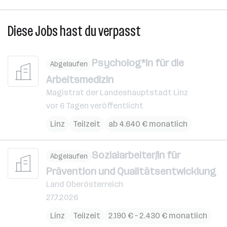
Diese Jobs hast du verpasst
Psycholog*in für die
Abgelaufen
Arbeitsmedizin
Magistrat der Landeshauptstadt Linz
vor 6 Tagen veröffentlicht
Linz
Teilzeit
ab 4.640 € monatlich
Sozialarbeiter/in für
Abgelaufen
Prävention und Qualitätsentwicklung
Land Oberösterreich
27.7.2026
Linz
Teilzeit
2.190 € – 2.430 € monatlich