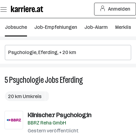
Zum
Anmelden
Seiteninhalt
springen
Jobsuche
Job-Empfehlungen
Job-Alarm
Merkliste
5
Psychologie
Jobs
Eferding
5
Psychologie
Jobs
20 km Umkreis
in
Eferding
Klinische:r Psycholog:in
BBRZ Reha GmbH
Gestern veröffentlicht