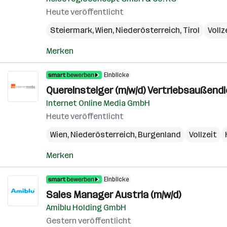
Heute veröffentlicht
Steiermark
,
Wien
,
Niederösterreich
,
Tirol
Vollz
Merken
Einblicke
Quereinsteiger (m/w/d) Vertriebsaußend
Internet Online Media GmbH
Heute veröffentlicht
Wien
,
Niederösterreich
,
Burgenland
Vollzeit
Merken
Einblicke
Sales Manager Austria (m/w/d)
Amiblu Holding GmbH
Gestern veröffentlicht