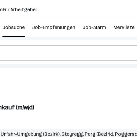
ns
Für Arbeitgeber
Jobsuche
Job-Empfehlungen
Job-Alarm
Merkliste
kauf (m/w/d)
,
Urfahr-Umgebung (Bezirk)
,
Steyregg
,
Perg (Bezirk)
,
Poggersd