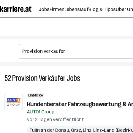
Zum
Jobs
Firmen
Lebenslauf
Blog & Tipps
Über U
Seiteninhalt
springen
52
Provision Verkäufer
Jobs
52
Provision
Verkäufer
Einblicke
Jobs
Kundenberater Fahrzeugbewertung & An
AUTO1 Group
vor 2 Tagen veröffentlicht
Tulln an der Donau
,
Graz
,
Linz
,
Linz-Land (Bezirk)