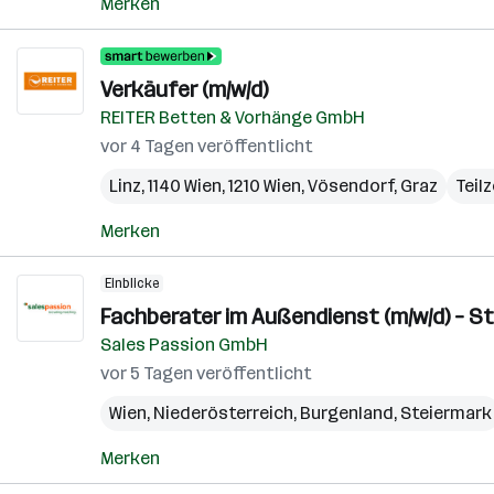
Merken
Verkäufer (m/w/d)
REITER Betten & Vorhänge GmbH
vor 4 Tagen veröffentlicht
Linz
,
1140 Wien
,
1210 Wien
,
Vösendorf
,
Graz
Teilz
Merken
Einblicke
Fachberater im Außendienst (m/w/d) – 
Sales Passion GmbH
vor 5 Tagen veröffentlicht
Wien
,
Niederösterreich
,
Burgenland
,
Steiermark
Merken