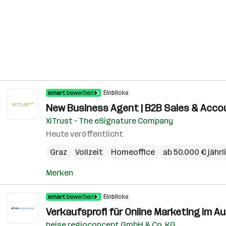
Einblicke
New Business Agent | B2B Sales & Accou
XiTrust – The eSignature Company
Heute veröffentlicht
Graz
Vollzeit
Homeoffice
ab 50.000 € jährl
Merken
Einblicke
Verkaufsprofi für Online Marketing im A
heise regioconcept GmbH & Co. KG