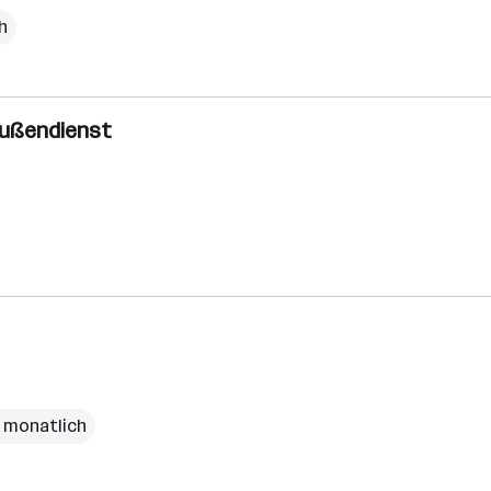
h
 Außendienst
€ monatlich