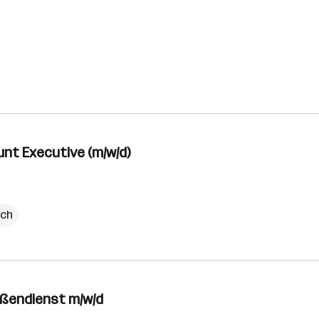
nt Executive (m/w/d)
ich
ußendienst m/w/d