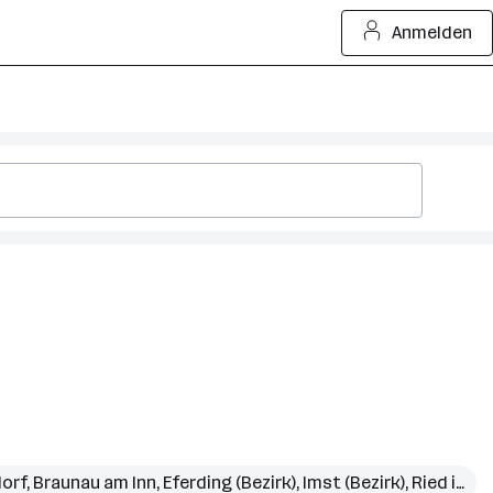
Anmelden
orf
,
Braunau am Inn
,
Eferding (Bezirk)
,
Imst (Bezirk)
,
Ried im Innkreis