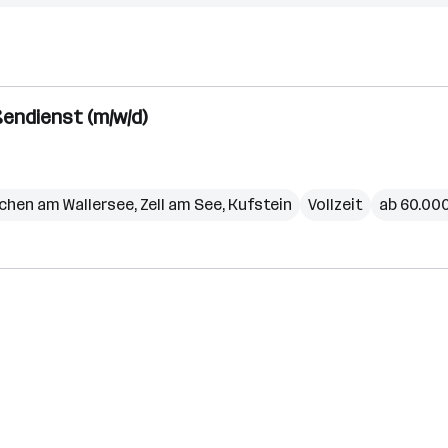
ßendienst (m/w/d)
chen am Wallersee
,
Zell am See
,
Kufstein
Vollzeit
ab 60.000