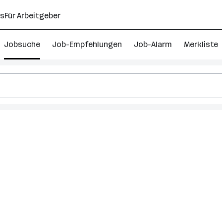
ns
Für Arbeitgeber
Jobsuche
Job-Empfehlungen
Job-Alarm
Merkliste
management
g