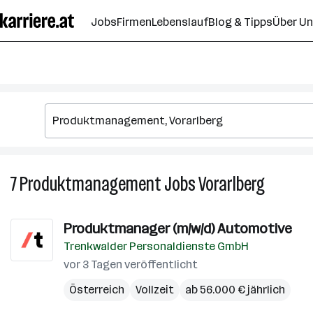
Zum
Jobs
Firmen
Lebenslauf
Blog & Tipps
Über U
Seiteninhalt
springen
7
Produktmanagement
Jobs
Vorarlberg
7
Produkt
Jobs
Produktmanager (m/w/d) Automotive
in
Trenkwalder Personaldienste GmbH
Vorarlber
vor 3 Tagen veröffentlicht
Österreich
Vollzeit
ab 56.000 € jährlich