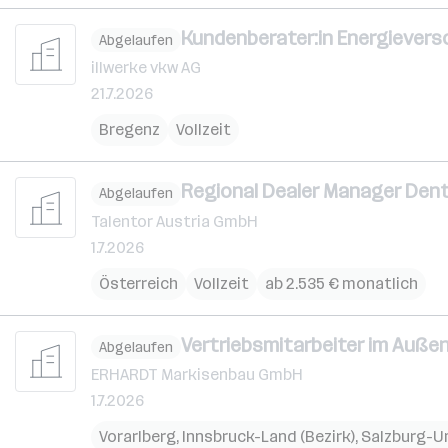
Kundenberater:in Energievers
Abgelaufen
illwerke vkw AG
21.7.2026
Bregenz
Vollzeit
Regional Dealer Manager Denta
Abgelaufen
Talentor Austria GmbH
1.7.2026
Österreich
Vollzeit
ab 2.535 € monatlich
Vertriebsmitarbeiter im Außen
Abgelaufen
ERHARDT Markisenbau GmbH
1.7.2026
Vorarlberg
,
Innsbruck-Land (Bezirk)
,
Salzburg-U