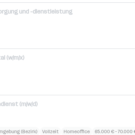
orgung und -dienstleistung
l (w/m/x)
dienst (m/w/d)
mgebung (Bezirk)
Vollzeit
Homeoffice
65.000 € – 70.000 €