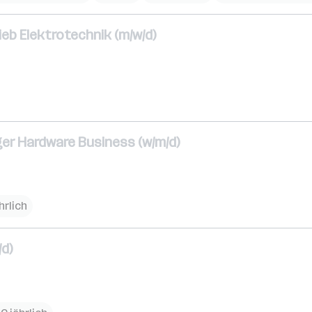
rieb Elektrotechnik (m/w/d)
r Hardware Business (w/m/d)
hrlich
/d)