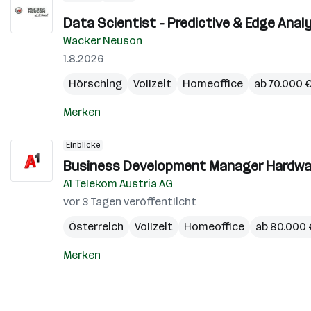
Data Scientist - Predictive & Edge Analy
Wacker Neuson
1.8.2026
Hörsching
Vollzeit
Homeoffice
ab 70.000 €
Merken
Einblicke
Business Development Manager Hardwar
A1 Telekom Austria AG
vor 3 Tagen veröffentlicht
Österreich
Vollzeit
Homeoffice
ab 80.000 €
Merken