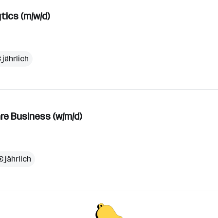
tics (m/w/d)
 jährlich
e Business (w/m/d)
 jährlich