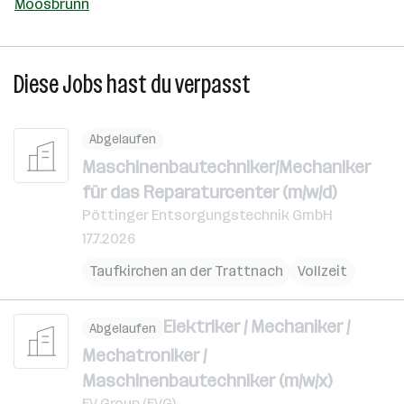
Moosbrunn
Diese Jobs hast du verpasst
Abgelaufen
Maschinenbautechniker/Mechaniker
für das Reparaturcenter (m/w/d)
Pöttinger Entsorgungstechnik GmbH
17.7.2026
Taufkirchen an der Trattnach
Vollzeit
Elektriker / Mechaniker /
Abgelaufen
Mechatroniker /
Maschinenbautechniker (m/w/x)
EV Group (EVG)