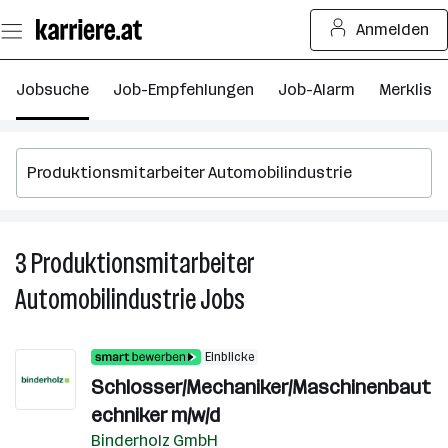
Zum
Anmelden
Seiteninhalt
springen
Jobsuche
Job-Empfehlungen
Job-Alarm
Merkliste
3
Produktionsmitarbeiter
3
P
Automobilindustrie
Jobs
Au
J
Einblicke
Schlosser/Mechaniker/Maschinenbaut
echniker m/w/d
Binderholz GmbH