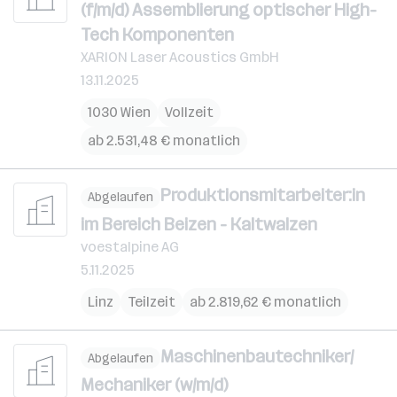
(f/m/d) Assemblierung optischer High-
Tech Komponenten
XARION Laser Acoustics GmbH
13.11.2025
1030 Wien
Vollzeit
ab 2.531,48 € monatlich
Produktionsmitarbeiter:in
Abgelaufen
im Bereich Beizen - Kaltwalzen
voestalpine AG
5.11.2025
Linz
Teilzeit
ab 2.819,62 € monatlich
Maschinenbautechniker/
Abgelaufen
Mechaniker (w/m/d)