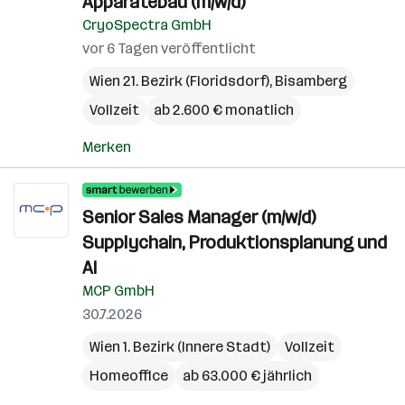
Apparatebau (m/w/d)
CryoSpectra GmbH
vor 6 Tagen veröffentlicht
Wien 21. Bezirk (Floridsdorf)
,
Bisamberg
Vollzeit
ab 2.600 € monatlich
Merken
Senior Sales Manager (m/w/d)
Supplychain, Produktionsplanung und
AI
MCP GmbH
30.7.2026
Wien 1. Bezirk (Innere Stadt)
Vollzeit
Homeoffice
ab 63.000 € jährlich