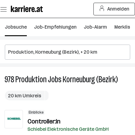
Zum
Anmelden
Seiteninhalt
springen
Jobsuche
Job-Empfehlungen
Job-Alarm
Merkliste
978
Produktion
Jobs
Korneuburg (Bezirk)
978
Produk
Jobs
20 km Umkreis
in
Korneu
Einblicke
(Bezirk)
Controller:in
Schiebel Elektronische Geräte GmbH