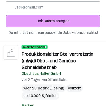
E-
Mail-
Adresse
Job-Alarm anlegen
Du erhältst nur neue passende Jobs – sonst nichts!
Produktionsleiter Stellvertreter:in
(m/w/d) Obst- und Gemüse
Schneidebetrieb
Obsthaus Haller GmbH
vor 2 Tagen veröffentlicht
Wien 23. Bezirk (Liesing)
Vollzeit
ab 40.000 € jährlich
Merken