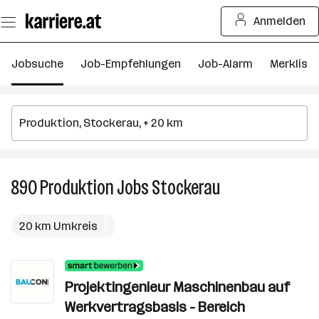
Zum
Anmelden
Seiteninhalt
springen
Jobsuche
Job-Empfehlungen
Job-Alarm
Merkliste
890
Produktion
Jobs
Stockerau
890
Produktion
Jobs
20 km Umkreis
in
Stockerau
Projektingenieur Maschinenbau auf
Werkvertragsbasis - Bereich