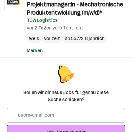
Projektmanager:in - Mechatronische
Produktentwicklung (m/w/d)*
TGW Logistics
vor 2 Tagen veröffentlicht
Wels
Vollzeit
ab 55.772 € jährlich
Merken
Sollen wir dir neue Jobs für genau diese
Suche schicken?
E-
Mail-
Adresse