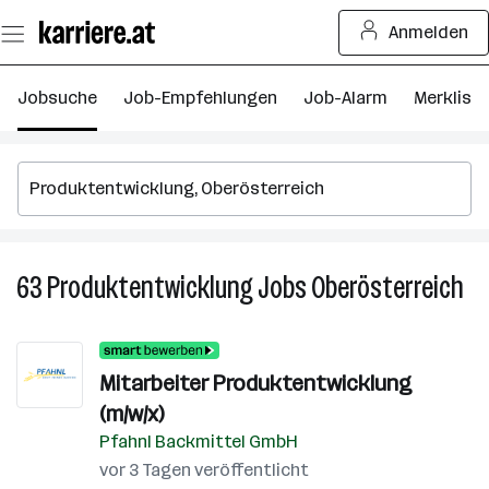
Zum
Anmelden
Seiteninhalt
springen
Jobsuche
Job-Empfehlungen
Job-Alarm
Merkliste
63
Produktentwicklung
Jobs
Oberösterreich
63
Pr
Jo
in
Mitarbeiter Produktentwicklung
Ob
(m/w/x)
Pfahnl Backmittel GmbH
vor 3 Tagen veröffentlicht