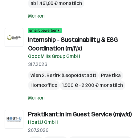
ab 1.461,69 € monatlich
Merken
Internship - Sustainability & ESG
Coordination (m/f/x)
GoodMills Group GmbH
31.7.2026
Wien 2. Bezirk (Leopoldstadt)
Praktika
Homeoffice
1.900 € – 2.200 € monatlich
Merken
Praktikant:in im Guest Service (m/w/d)
HostU GmbH
26.7.2026