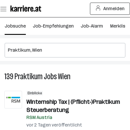
Zum
Anmelden
Seiteninhalt
springen
Jobsuche
Job-Empfehlungen
Job-Alarm
Merkliste
139
Praktikum
Jobs
Wien
139
Praktikum
Jobs
Einblicke
in
Winternship Tax | (Pflicht-)Praktikum
Wien
Steuerberatung
RSM Austria
vor 2 Tagen veröffentlicht