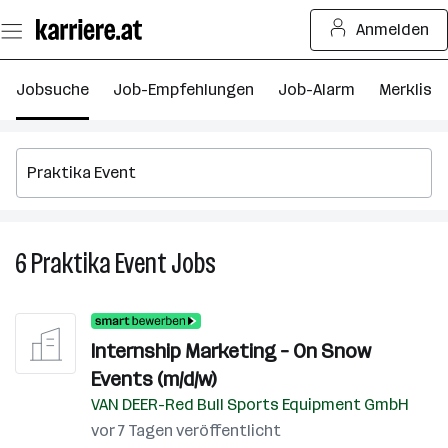
Zum
Anmelden
Seiteninhalt
springen
Jobsuche
Job-Empfehlungen
Job-Alarm
Merkliste
6
Praktika Event
Jobs
6
Praktika
Event
Jobs
Internship Marketing – On Snow
Events (m/d/w)
VAN DEER-Red Bull Sports Equipment GmbH
vor 7 Tagen veröffentlicht