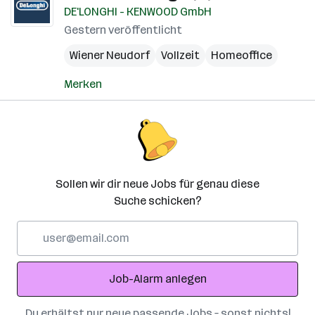
DE'LONGHI - KENWOOD GmbH
Gestern veröffentlicht
Wiener Neudorf
Vollzeit
Homeoffice
Merken
Sollen wir dir neue Jobs für genau diese
Suche schicken?
E-
Mail-
Adresse
Job-Alarm anlegen
Du erhältst nur neue passende Jobs – sonst nichts!