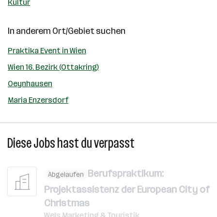
Kultur
In anderem Ort/Gebiet suchen
Praktika Event in Wien
Wien 16. Bezirk (Ottakring)
Oeynhausen
Maria Enzersdorf
Diese Jobs hast du verpasst
Berufspraktikum:
Abgelaufen
Projektassistenz der European City of
Christmas
Wels Marketing & Touristik