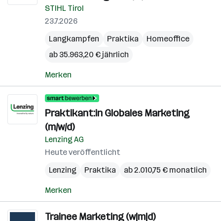
STIHL Tirol
23.7.2026
Langkampfen
Praktika
Homeoffice
ab 35.963,20 € jährlich
Merken
Praktikant:in Globales Marketing
(m/w/d)
Lenzing AG
Heute veröffentlicht
Lenzing
Praktika
ab 2.010,75 € monatlich
Merken
Trainee Marketing (w|m|d)