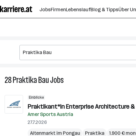
Zum
Jobs
Firmen
Lebenslauf
Blog & Tipps
Über U
Seiteninhalt
springen
28
Praktika Bau
Jobs
28
Praktika
Bau
Einblicke
Jobs
Praktikant*in Enterprise Architecture & 
Amer Sports Austria
27.7.2026
Altenmarkt im Pongau
Praktika
1.900 € mon