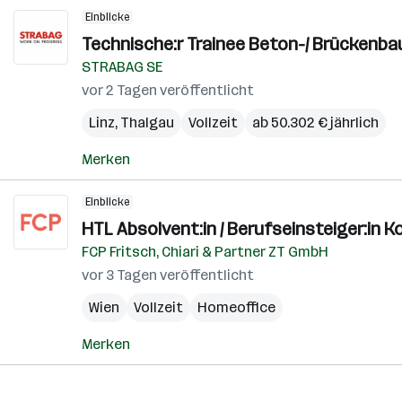
Einblicke
Technische:r Trainee Beton-/ Brückenba
STRABAG SE
vor 2 Tagen veröffentlicht
Linz
,
Thalgau
Vollzeit
ab 50.302 € jährlich
Merken
Einblicke
HTL Absolvent:in / Berufseinsteiger:in 
FCP Fritsch, Chiari & Partner ZT GmbH
vor 3 Tagen veröffentlicht
Wien
Vollzeit
Homeoffice
Merken