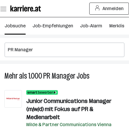
Zum
Anmelden
Seiteninhalt
springen
Jobsuche
Job-Empfehlungen
Job-Alarm
Merkliste
Mehr als 1.000
PR Manager
Jobs
Mehr
als
1.000
PR
Junior Communications Manager
Manager
(m/w/d) mit Fokus auf PR &
Jobs
Medienarbeit
Wilde & Partner Communications Vienna