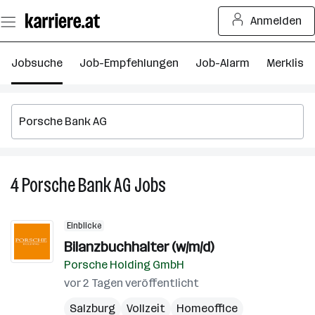
Zum
Anmelden
Seiteninhalt
springen
Jobsuche
Job-Empfehlungen
Job-Alarm
Merkliste
4
Porsche Bank AG
Jobs
4
Porsche
Bank
Einblicke
AG
Bilanzbuchhalter (w/m/d)
Jobs
Porsche Holding GmbH
vor 2 Tagen veröffentlicht
Salzburg
Vollzeit
Homeoffice