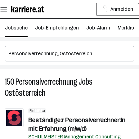
Zum
Anmelden
Seiteninhalt
springen
Jobsuche
Job-Empfehlungen
Job-Alarm
Merkliste
150
Personalverrechnung
Jobs
15
P
Ostösterreich
J
in
O
Einblicke
Beständige:r Personalverrechner:in
mit Erfahrung (m/w/d)
SCHULMEISTER Management Consulting