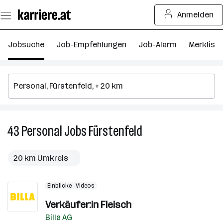
Zum
Anmelden
Seiteninhalt
springen
Jobsuche
Job-Empfehlungen
Job-Alarm
Merkliste
43
Personal
Jobs
Fürstenfeld
43
Personal
Jobs
20 km Umkreis
in
Fürstenfeld
Einblicke
Videos
Verkäufer:in Fleisch
Billa AG