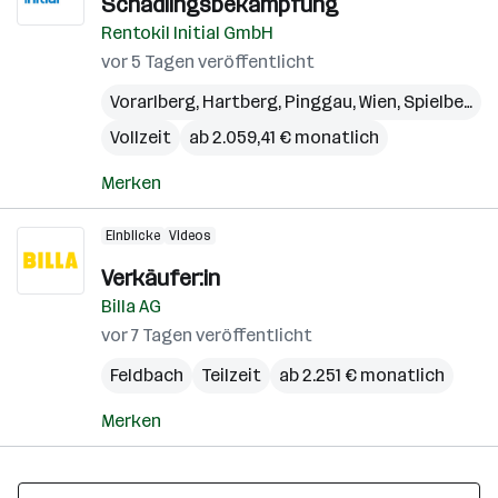
Schädlingsbekämpfung
Rentokil Initial GmbH
vor 5 Tagen veröffentlicht
Vorarlberg
,
Hartberg
,
Pinggau
,
Wien
,
Spielberg
,
S
Vollzeit
ab 2.059,41 € monatlich
Merken
Einblicke
Videos
Verkäufer:in
Billa AG
vor 7 Tagen veröffentlicht
Feldbach
Teilzeit
ab 2.251 € monatlich
Merken