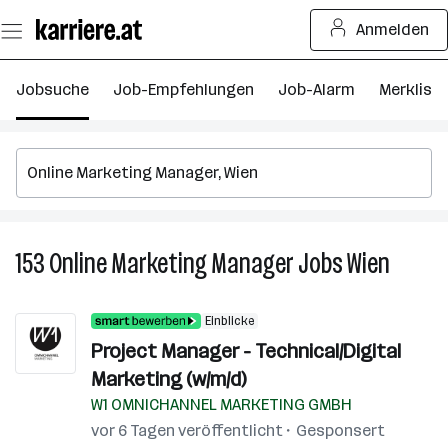
Zum
Anmelden
Seiteninhalt
springen
Jobsuche
Job-Empfehlungen
Job-Alarm
Merkliste
153
Online Marketing Manager
Jobs
Wien
153
Online
Market
Einblicke
Manage
Project Manager - Technical/Digital
Jobs
Marketing (w/m/d)
in
Wien
W1 OMNICHANNEL MARKETING GMBH
vor 6 Tagen veröffentlicht
Gesponsert