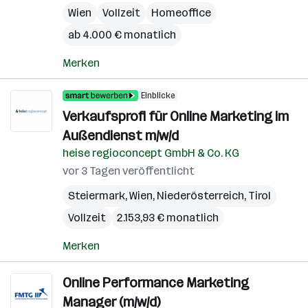
Wien
Vollzeit
Homeoffice
ab 4.000 € monatlich
Merken
Einblicke
Verkaufsprofi für Online Marketing im
Außendienst m/w/d
heise regioconcept GmbH & Co. KG
vor 3 Tagen veröffentlicht
Steiermark
,
Wien
,
Niederösterreich
,
Tirol
Vollzeit
2.153,93 € monatlich
Merken
Online Performance Marketing
Manager (m/w/d)