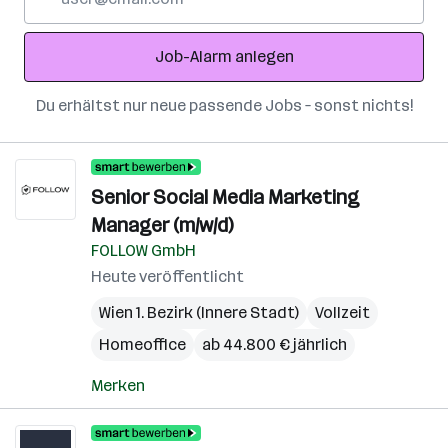
Mail-
Adresse
Job-Alarm anlegen
Du erhältst nur neue passende Jobs – sonst nichts!
Senior Social Media Marketing
Manager (m/w/d)
FOLLOW GmbH
Heute veröffentlicht
Wien 1. Bezirk (Innere Stadt)
Vollzeit
Homeoffice
ab 44.800 € jährlich
Merken