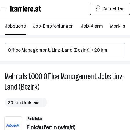
Zum
Anmelden
Seiteninhalt
springen
Jobsuche
Job-Empfehlungen
Job-Alarm
Merkliste
Mehr als 1.000
Office Management
Jobs
Linz-
M
al
Land (Bezirk)
1.
Of
M
20 km Umkreis
J
in
Einblicke
Li
Einkäufer:in (w/m/d)