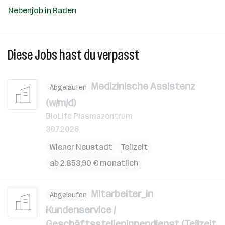
Nebenjob in Baden
Diese Jobs hast du verpasst
Medizinische Assistenz
Abgelaufen
(w/m/d)
BioLife Plasmazentrum
30.7.2026
Wiener Neustadt
Teilzeit
ab 2.853,90 € monatlich
Mitarbeiter_in
Abgelaufen
Kundenservice /
Geschäftsstelleninnendienst (Teilzeit