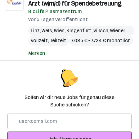
Arzt (w/m/d) für Spendebetreuung
BioLife Plasmazentrum
vor 5 Tagen veröffentlicht
Linz
,
Wels
,
Wien
,
Klagenfurt
,
Villach
,
Wiener Neustadt
Vollzeit, Teilzeit
7.085 € – 7.724 € monatlich
Merken
Sollen wir dir neue Jobs für genau diese
Suche schicken?
E-
Mail-
Adresse