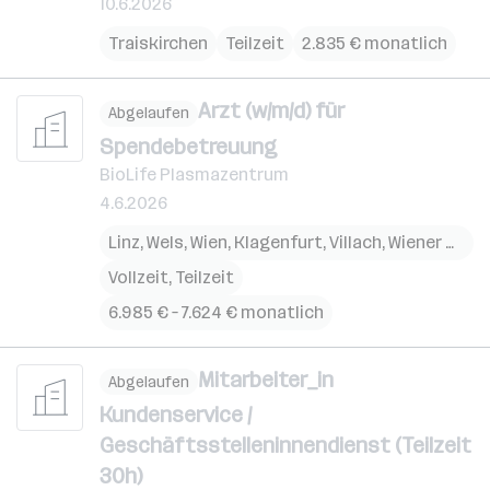
10.6.2026
Traiskirchen
Teilzeit
2.835 € monatlich
Arzt (w/m/d) für
Abgelaufen
Spendebetreuung
BioLife Plasmazentrum
4.6.2026
Linz
,
Wels
,
Wien
,
Klagenfurt
,
Villach
,
Wiener Neustadt
Vollzeit, Teilzeit
6.985 € – 7.624 € monatlich
Mitarbeiter_in
Abgelaufen
Kundenservice /
Geschäftsstelleninnendienst (Teilzeit
30h)