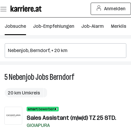
Zum
Anmelden
Seiteninhalt
springen
Jobsuche
Job-Empfehlungen
Job-Alarm
Merkliste
5
Nebenjob
Jobs
Berndorf
5
Nebenjob
Jobs
20 km Umkreis
in
Berndorf
Sales Assistant (m/w/d) TZ 25 STD.
GIOIAPURA