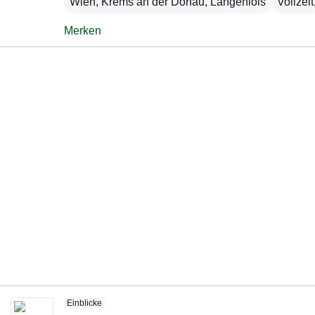
Wien
,
Krems an der Donau
,
Langenlois
Vollzeit
Merken
Einblicke