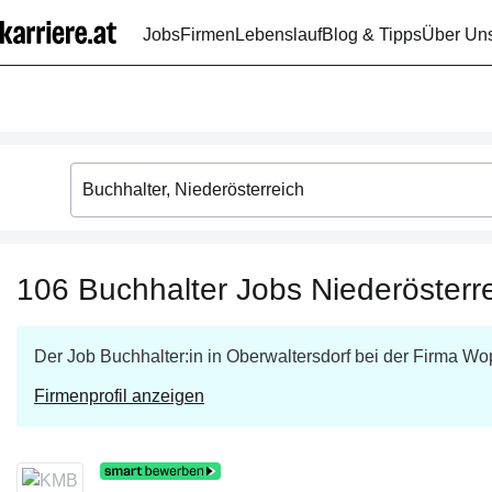
Zum
Jobs
Firmen
Lebenslauf
Blog & Tipps
Über Un
Seiteninhalt
springen
106
Buchhalter
Jobs
Niederösterr
Der Job
Buchhalter:in
in
Oberwaltersdorf
bei der Firma
Wop
Firmenprofil anzeigen