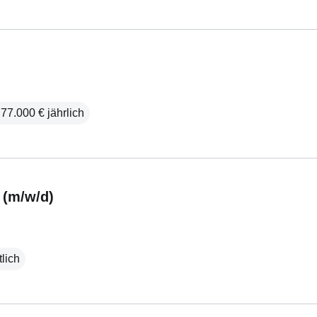
77.000 € jährlich
 (m/w/d)
lich