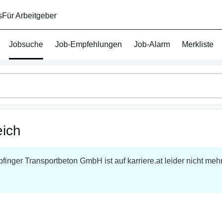
s
Für Arbeitgeber
Jobsuche
Job-Empfehlungen
Job-Alarm
Merkliste
eich
106
Buchhalter
Jobs
finger Transportbeton GmbH
ist auf karriere.at leider nicht meh
in
Niederösterreich