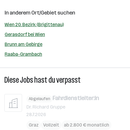
In anderem Ort/Gebiet suchen
Wien 20. Bezirk (Brigittenau)
Gerasdorf bei Wien
Brunn am Gebirge
Raaba-Grambach
Diese Jobs hast du verpasst
Fahrdienstleiter:in
Abgelaufen
Dr. Richard Gruppe
28.7.2026
Graz
Vollzeit
ab 2.800 € monatlich