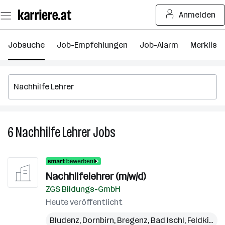
Zum
Anmelden
Seiteninhalt
springen
Jobsuche
Job-Empfehlungen
Job-Alarm
Merkliste
6
Nachhilfe Lehrer
Jobs
6
Nachhilfe
Lehrer
Jobs
Nachhilfelehrer (m/w/d)
ZGS Bildungs-GmbH
Heute veröffentlicht
Bludenz
,
Dornbirn
,
Bregenz
,
Bad Ischl
,
Feldkirch
,