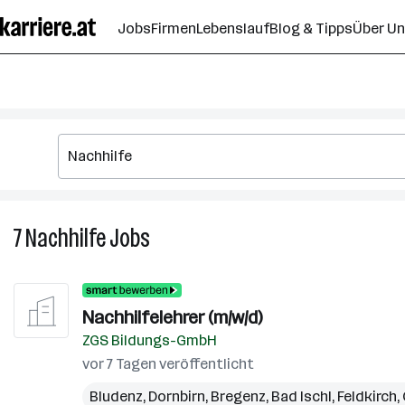
Zum
Jobs
Firmen
Lebenslauf
Blog & Tipps
Über U
Seiteninhalt
springen
7
Nachhilfe
Jobs
7
Nachhilfe
Jobs
Nachhilfelehrer (m/w/d)
ZGS Bildungs-GmbH
vor 7 Tagen veröffentlicht
Bludenz
,
Dornbirn
,
Bregenz
,
Bad Ischl
,
Feldkirch
,