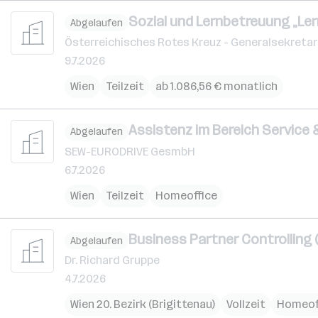
Sozial und Lernbetreuung „Le
Abgelaufen
Österreichisches Rotes Kreuz - Generalsekretar
9.7.2026
Wien
Teilzeit
ab 1.086,56 € monatlich
Assistenz im Bereich Service 
Abgelaufen
SEW-EURODRIVE GesmbH
6.7.2026
Wien
Teilzeit
Homeoffice
Business Partner Controlling 
Abgelaufen
Dr. Richard Gruppe
4.7.2026
Wien 20. Bezirk (Brigittenau)
Vollzeit
Homeof