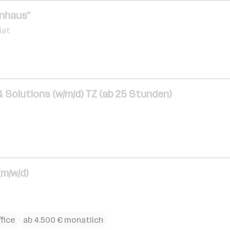
rnhaus“
iat
& Solutions (w/m/d) TZ (ab 25 Stunden)
(m/w/d)
fice
ab 4.500 € monatlich