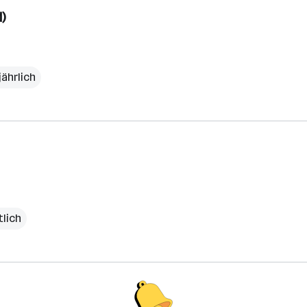
)
jährlich
lich