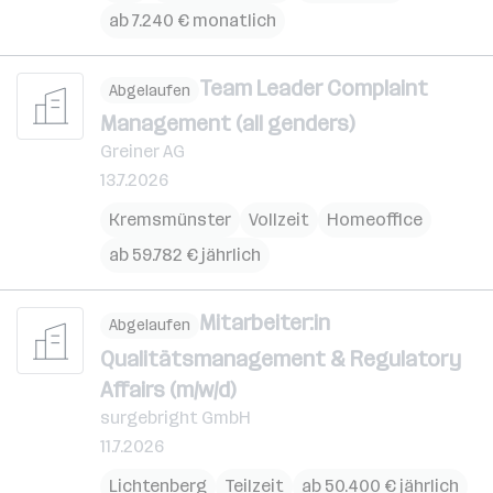
ab 7.240 € monatlich
Team Leader Complaint
Abgelaufen
Management (all genders)
Greiner AG
13.7.2026
Kremsmünster
Vollzeit
Homeoffice
ab 59.782 € jährlich
Mitarbeiter:in
Abgelaufen
Qualitätsmanagement & Regulatory
Affairs (m/w/d)
surgebright GmbH
11.7.2026
Lichtenberg
Teilzeit
ab 50.400 € jährlich