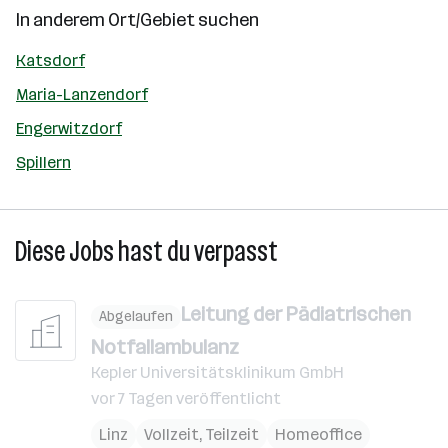
In anderem Ort/Gebiet suchen
Katsdorf
Maria-Lanzendorf
Engerwitzdorf
Spillern
Diese Jobs hast du verpasst
Leitung der Pädiatrischen
Abgelaufen
Notfallambulanz
Kepler Universitätsklinikum GmbH
vor 7 Tagen veröffentlicht
Linz
Vollzeit, Teilzeit
Homeoffice