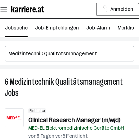
Zum
Anmelden
Seiteninhalt
springen
Jobsuche
Job-Empfehlungen
Job-Alarm
Merkliste
6
Medizintechnik Qualitätsmanagement
6
Me
Jobs
Q
J
Einblicke
Clinical Research Manager (m/w/d)
MED-EL Elektromedizinische Geräte GmbH
vor 5 Tagen veröffentlicht