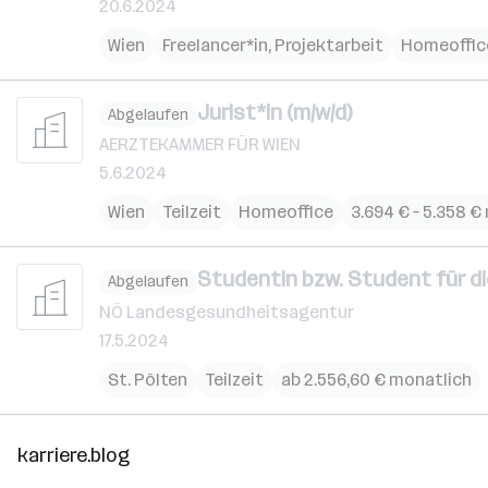
20.6.2024
Wien
Freelancer*in, Projektarbeit
Homeoffic
Jurist*in (m/w/d)
Abgelaufen
AERZTEKAMMER FÜR WIEN
5.6.2024
Wien
Teilzeit
Homeoffice
3.694 € – 5.358 €
Studentin bzw. Student für d
Abgelaufen
NÖ Landesgesundheitsagentur
17.5.2024
St. Pölten
Teilzeit
ab 2.556,60 € monatlich
karriere.blog