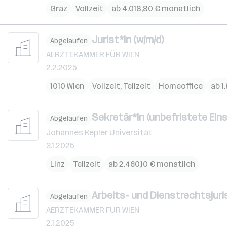
Graz
Vollzeit
ab 4.018,80 € monatlich
Jurist*in (w/m/d)
Abgelaufen
AERZTEKAMMER FÜR WIEN
2.2.2025
1010 Wien
Vollzeit, Teilzeit
Homeoffice
ab 1
Sekretär*in (unbefristete Eins
Abgelaufen
Johannes Kepler Universität
3.1.2025
Linz
Teilzeit
ab 2.460,10 € monatlich
Arbeits- und Dienstrechtsjuris
Abgelaufen
AERZTEKAMMER FÜR WIEN
2.1.2025