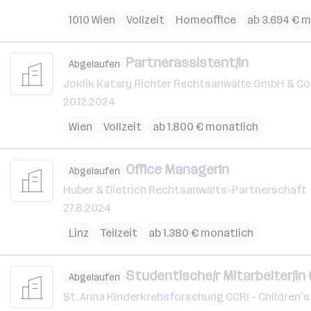
1010 Wien
Vollzeit
Homeoffice
ab 3.694 € 
Partnerassistent/in
Abgelaufen
Joklik Katary Richter Rechtsanwälte GmbH & Co
20.12.2024
Wien
Vollzeit
ab 1.800 € monatlich
Office ManagerIn
Abgelaufen
Huber & Dietrich Rechtsanwalts-Partnerschaft
27.8.2024
Linz
Teilzeit
ab 1.380 € monatlich
Studentische/r Mitarbeiter/in 
Abgelaufen
St. Anna Kinderkrebsforschung CCRI - Children`s