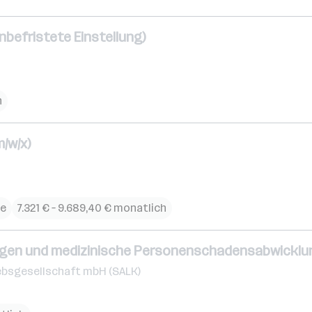
befristete Einstellung)
h
/w/x)
ce
7.321 € – 9.689,40 € monatlich
fragen und medizinische Personenschadensabwicklu
ebsgesellschaft mbH (SALK)