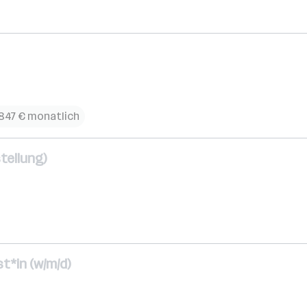
.847 € monatlich
tellung)
t*in (w/m/d)