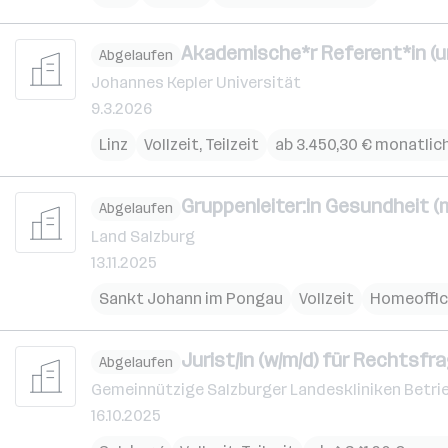
Akademische*r Referent*in (un
Abgelaufen
Johannes Kepler Universität
9.3.2026
Linz
Vollzeit, Teilzeit
ab 3.450,30 € monatlic
Gruppenleiter:in Gesundheit (m
Abgelaufen
Land Salzburg
13.11.2025
Sankt Johann im Pongau
Vollzeit
Homeoffi
Jurist/in (w/m/d) für Rechts
Abgelaufen
Gemeinnützige Salzburger Landeskliniken Betri
16.10.2025