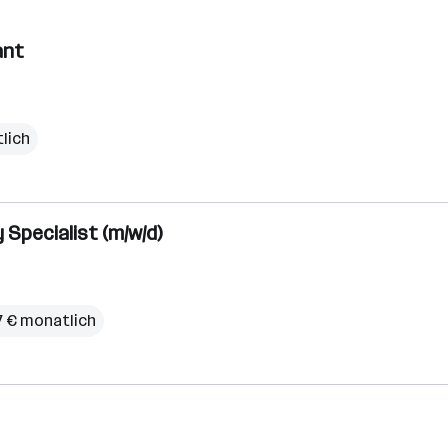
ant
lich
pecialist (m/w/d)
77 € monatlich