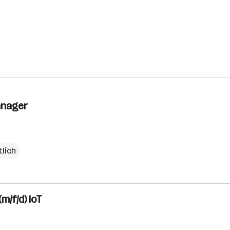
anager
lich
m/f/d) IoT