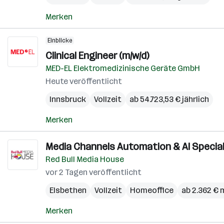
Merken
Einblicke
Clinical Engineer (m/w/d)
MED-EL Elektromedizinische Geräte GmbH
Heute veröffentlicht
Innsbruck
Vollzeit
ab 54.723,53 € jährlich
Merken
Media Channels Automation & AI Special
Red Bull Media House
vor 2 Tagen veröffentlicht
Elsbethen
Vollzeit
Homeoffice
ab 2.362 € 
Merken