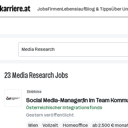
Zum
Jobs
Firmen
Lebenslauf
Blog & Tipps
Über U
Seiteninhalt
springen
23
Media Research
Jobs
23
Media
Research
Einblicke
Jobs
Social Media-Manager/in im Team Komm
Österreichischer Integrationsfonds
Gestern veröffentlicht
Wien
Vollzeit
Homeoffice
ab 2.500 € monat