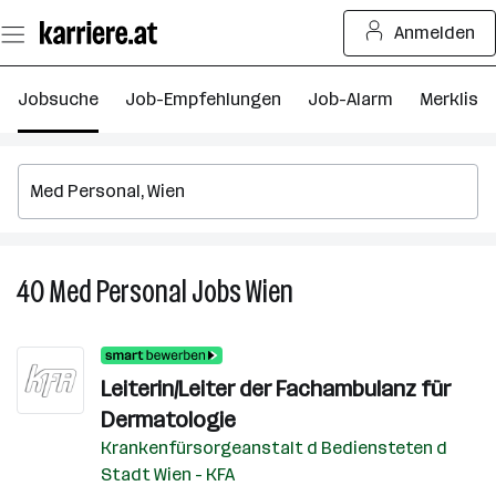
Zum
Anmelden
Seiteninhalt
springen
Jobsuche
Job-Empfehlungen
Job-Alarm
Merkliste
40
Med Personal
Jobs
Wien
40
Med
Personal
Jobs
Leiterin/Leiter der Fachambulanz für
in
Dermatologie
Wien
Krankenfürsorgeanstalt d Bediensteten d
Stadt Wien - KFA