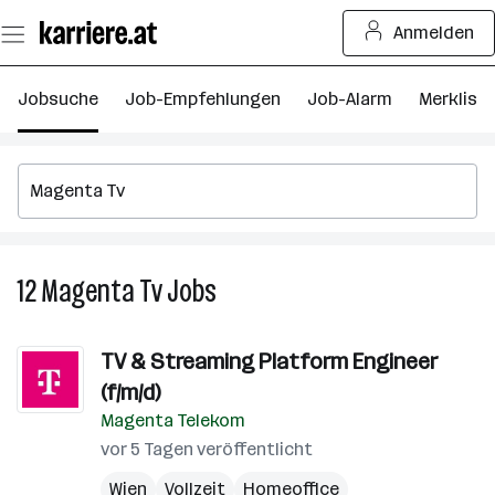
Zum
Anmelden
Seiteninhalt
springen
Jobsuche
Job-Empfehlungen
Job-Alarm
Merkliste
12
Magenta Tv
Jobs
12
Magenta
Tv
TV & Streaming Platform Engineer
Jobs
(f/m/d)
Magenta Telekom
vor 5 Tagen veröffentlicht
Wien
Vollzeit
Homeoffice