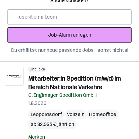
Suche schicken?
E-
Mail-
Adresse
Job-Alarm anlegen
Du erhältst nur neue passende Jobs – sonst nichts!
Einblicke
Mitarbeiter:in Spedition (m/w/d) im
Bereich Nationale Verkehre
G. Englmayer, Spedition GmbH
1.8.2026
Leopoldsdorf
Vollzeit
Homeoffice
ab 32.935 € jährlich
Merken