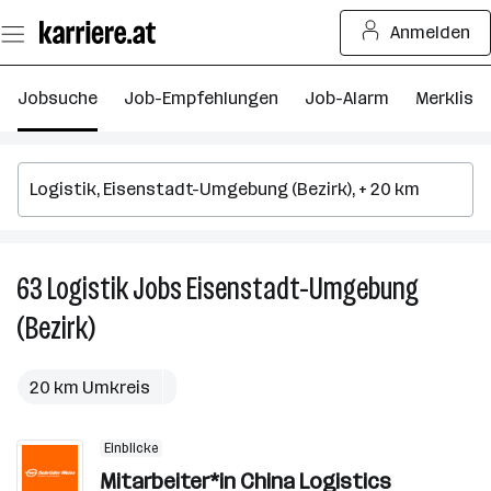
Zum
Anmelden
Seiteninhalt
springen
Jobsuche
Job-Empfehlungen
Job-Alarm
Merkliste
63
Logistik
Jobs
Eisenstadt-Umgebung
6
Lo
(Bezirk)
J
in
Ei
20 km Umkreis
U
(B
Einblicke
Mitarbeiter*in China Logistics