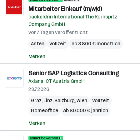
Mitarbeiter Einkauf (m/w/d)
backaldrin International The Kornspitz
Company GmbH
vor 7 Tagen veröffentlicht
Asten
Vollzeit
ab 3.800 € monatlich
Merken
Senior SAP Logistics Consulting
Axians ICT Austria GmbH
29.7.2026
Graz
,
Linz
,
Salzburg
,
Wien
Vollzeit
Homeoffice
ab 80.000 € jährlich
Merken