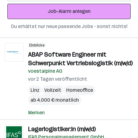
Adresse
Job-Alarm anlegen
Du erhältst nur neue passende Jobs – sonst nichts!
Einblicke
ABAP Software Engineer mit
Schwerpunkt Vertriebslogistik (m/w/d)
voestalpine AG
vor 2 Tagen veröffentlicht
Linz
Vollzeit
Homeoffice
ab 4.000 € monatlich
Merken
Lagerlogistiker:in (m/w/d)
IFAS Personalmanagement GmbH