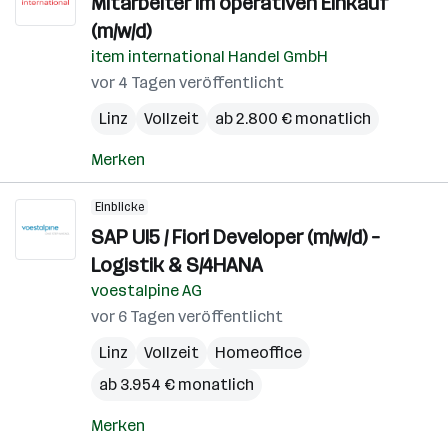
Mitarbeiter im operativen Einkauf
(m/w/d)
item international Handel GmbH
vor 4 Tagen veröffentlicht
Linz
Vollzeit
ab 2.800 € monatlich
Merken
Einblicke
SAP UI5 / Fiori Developer (m/w/d) –
Logistik & S/4HANA
voestalpine AG
vor 6 Tagen veröffentlicht
Linz
Vollzeit
Homeoffice
ab 3.954 € monatlich
Merken