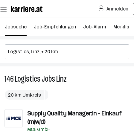
Zum
Anmelden
Seiteninhalt
springen
Jobsuche
Job-Empfehlungen
Job-Alarm
Merkliste
146
Logistics
Jobs
Linz
146
Logistics
Jobs
20 km Umkreis
in
Linz
Supply Quality Manager:in - Einkauf
(m/w/d)
MCE GmbH