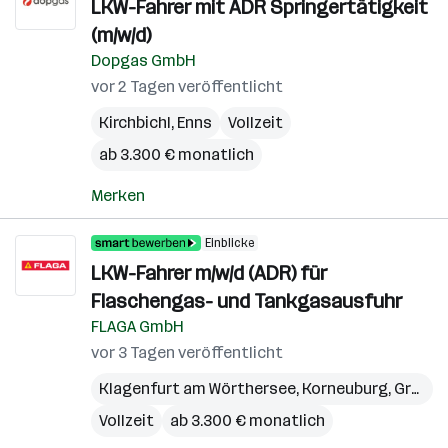
LKW-Fahrer mit ADR Springertätigkeit
(m/w/d)
Dopgas GmbH
vor 2 Tagen veröffentlicht
Kirchbichl
,
Enns
Vollzeit
ab 3.300 € monatlich
Merken
Einblicke
LKW-Fahrer m/w/d (ADR) für
Flaschengas- und Tankgasausfuhr
FLAGA GmbH
vor 3 Tagen veröffentlicht
Klagenfurt am Wörthersee
,
Korneuburg
,
Graz
,
L
Vollzeit
ab 3.300 € monatlich