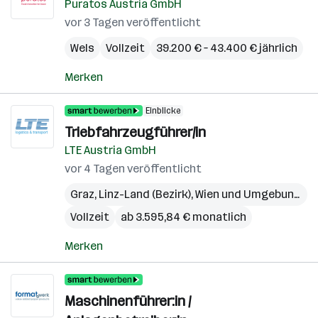
Puratos Austria GmbH
vor 3 Tagen veröffentlicht
Wels
Vollzeit
39.200 € – 43.400 € jährlich
Merken
Einblicke
Triebfahrzeugführer/in
LTE Austria GmbH
vor 4 Tagen veröffentlicht
Graz
,
Linz-Land (Bezirk)
,
Wien und Umgebung
,
Sa
Vollzeit
ab 3.595,84 € monatlich
Merken
Maschinenführer:in /