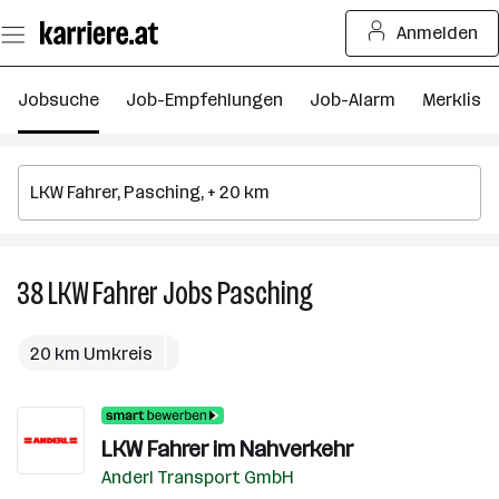
Zum
Anmelden
Seiteninhalt
springen
Jobsuche
Job-Empfehlungen
Job-Alarm
Merkliste
38
LKW Fahrer
Jobs
Pasching
38
LKW
Fahrer
20 km Umkreis
Jobs
in
Pasching
LKW Fahrer im Nahverkehr
Anderl Transport GmbH