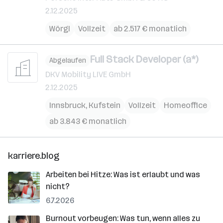
2.12.2025
Wörgl
Vollzeit
ab 2.517 € monatlich
Full Stack Developer (a*)
Abgelaufen
DKV Mobility LIVE GmbH
2.12.2025
Innsbruck
,
Kufstein
Vollzeit
Homeoffice
ab 3.843 € monatlich
karriere.blog
Arbeiten bei Hitze: Was ist erlaubt und was
nicht?
6.7.2026
Burnout vorbeugen: Was tun, wenn alles zu