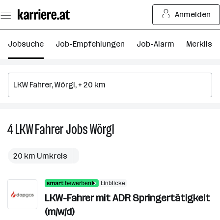
Zum
Anmelden
Seiteninhalt
springen
Jobsuche
Job-Empfehlungen
Job-Alarm
Merkliste
4
LKW Fahrer
Jobs
Wörgl
4
LKW
Fahrer
20 km Umkreis
Jobs
in
Einblicke
Wörgl
LKW-Fahrer mit ADR Springertätigkeit
(m/w/d)