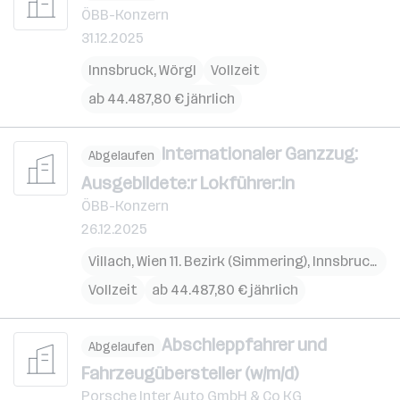
ÖBB-Konzern
31.12.2025
Innsbruck
,
Wörgl
Vollzeit
ab 44.487,80 € jährlich
Internationaler Ganzzug:
Abgelaufen
Ausgebildete:r Lokführer:in
ÖBB-Konzern
26.12.2025
Villach
,
Wien 11. Bezirk (Simmering)
,
Innsbruck
,
Br
Vollzeit
ab 44.487,80 € jährlich
Abschleppfahrer und
Abgelaufen
Fahrzeugübersteller (w/m/d)
Porsche Inter Auto GmbH & Co KG