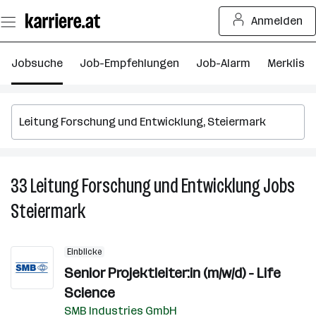
Zum
Anmelden
Seiteninhalt
springen
Jobsuche
Job-Empfehlungen
Job-Alarm
Merkliste
33
Leitung Forschung und Entwicklung
Jobs
3
Le
Steiermark
F
u
E
Einblicke
J
Senior Projektleiter:in (m/w/d) - Life
in
Science
S
SMB Industries GmbH