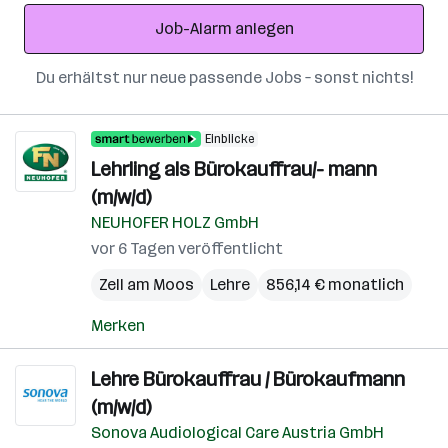
Adresse
Job-Alarm anlegen
Du erhältst nur neue passende Jobs – sonst nichts!
Einblicke
Lehrling als Bürokauffrau/- mann
(m/w/d)
NEUHOFER HOLZ GmbH
vor 6 Tagen veröffentlicht
Zell am Moos
Lehre
856,14 € monatlich
Merken
Lehre Bürokauffrau / Bürokaufmann
(m/w/d)
Sonova Audiological Care Austria GmbH