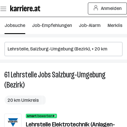
Zum
Anmelden
Seiteninhalt
springen
Jobsuche
Job-Empfehlungen
Job-Alarm
Merkliste
61
Lehrstelle
Jobs
Salzburg-Umgebung
61
Le
(Bezirk)
J
in
Sa
20 km Umkreis
U
(B
Lehrstelle Elektrotechnik (Anlagen-