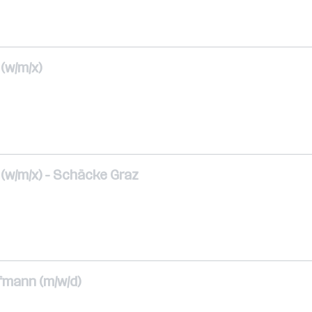
(w/m/x)
(w/m/x) - Schäcke Graz
fmann (m/w/d)