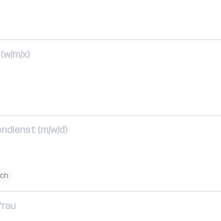
(w/m/x)
endienst (m/w/d)
ich
frau