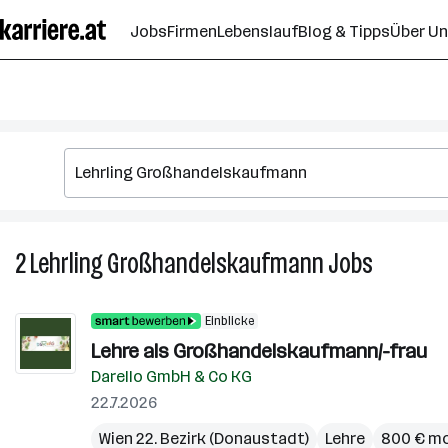
Zum
Jobs
Firmen
Lebenslauf
Blog & Tipps
Über U
Seiteninhalt
springen
2
Lehrling Großhandelskaufmann
Jobs
2
Lehrling
Großhand
Einblicke
Jobs
Lehre als Großhandelskaufmann/-frau
Darello GmbH & Co KG
22.7.2026
Wien 22. Bezirk (Donaustadt)
Lehre
800 € mo