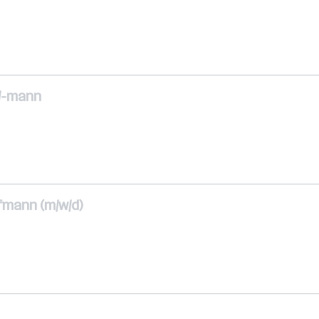
u/-mann
fmann (m/w/d)