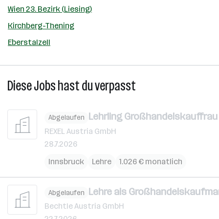
Wien 23. Bezirk (Liesing)
Kirchberg-Thening
Eberstalzell
Diese Jobs hast du verpasst
Lehrling Großhandelskauffrau 
Abgelaufen
REXEL Austria GmbH
28.7.2026
Innsbruck
Lehre
1.026 € monatlich
Lehre als Großhandelskaufman
Abgelaufen
Bechtle Austria GmbH
22.7.2026