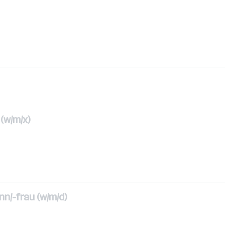
(w/m/x)
n/-frau (w/m/d)