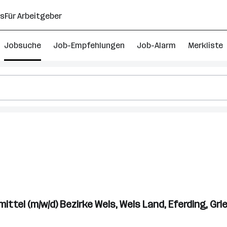
ns
Für Arbeitgeber
Jobsuche
Job-Empfehlungen
Job-Alarm
Merkliste
schaft
nstadt
ittel (m/w/d) Bezirke Wels, Wels Land, Eferding, Gr