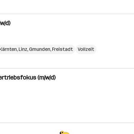
w/d)
Kärnten
,
Linz
,
Gmunden
,
Freistadt
Vollzeit
rtriebsfokus (m/w/d)