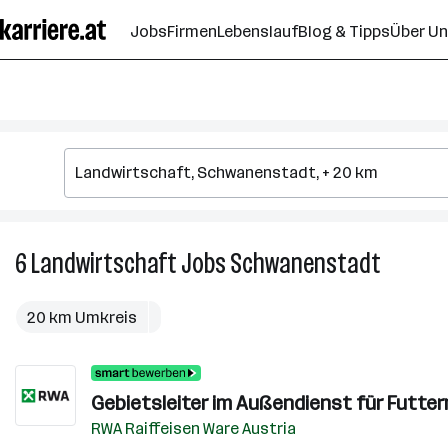
Zum
Jobs
Firmen
Lebenslauf
Blog & Tipps
Über U
Seiteninhalt
springen
6
Landwirtschaft
Jobs
Schwanenstadt
6
Landwirt
Jobs
20 km Umkreis
in
Schwane
Gebietsleiter im Außendienst für Futterm
RWA Raiffeisen Ware Austria