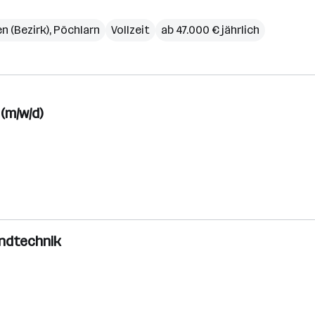
n (Bezirk)
,
Pöchlarn
Vollzeit
ab 47.000 € jährlich
(m/w/d)
andtechnik