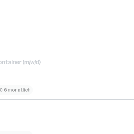
ontainer (m/w/d)
00 € monatlich