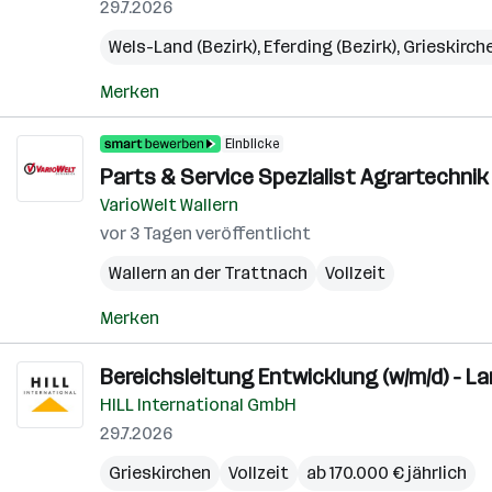
29.7.2026
Wels-Land (Bezirk)
,
Eferding (Bezirk)
,
Grieskirche
Merken
Einblicke
Parts & Service Spezialist Agrartechnik 
VarioWelt Wallern
vor 3 Tagen veröffentlicht
Wallern an der Trattnach
Vollzeit
Merken
Bereichsleitung Entwicklung (w/m/d) - L
HILL International GmbH
29.7.2026
Grieskirchen
Vollzeit
ab 170.000 € jährlich