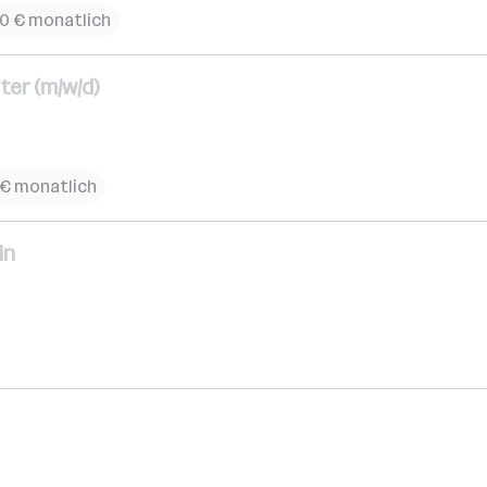
00 € monatlich
ter (m/w/d)
 € monatlich
in