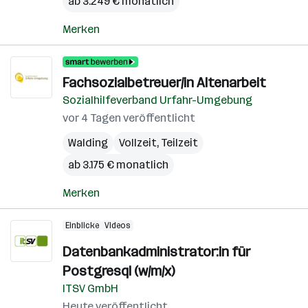
ab 3.249 € monatlich
Merken
Fachsozialbetreuer/in Altenarbeit
Sozialhilfeverband Urfahr-Umgebung
vor 4 Tagen veröffentlicht
Walding
Vollzeit, Teilzeit
ab 3.175 € monatlich
Merken
Einblicke
Videos
Datenbankadministrator:in für
Postgresql (w/m/x)
ITSV GmbH
Heute veröffentlicht