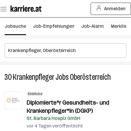
Zum
Anmelden
Seiteninhalt
springen
Jobsuche
Job-Empfehlungen
Job-Alarm
Merkliste
30
Krankenpfleger
Jobs
Oberösterreich
30
Krankenp
Jobs
Einblicke
in
Diplomierte*r Gesundheits- und
Oberöste
Krankenpfleger*in (DGKP)
St. Barbara Hospiz GmbH
vor 4 Tagen veröffentlicht