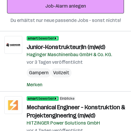
Job-Alarm anlegen
Du erhältst nur neue passende Jobs – sonst nichts!
Junior-Konstrukteur/in (m/w/d)
Haginger Maschinenbau GmbH & Co. KG.
vor 3 Tagen veröffentlicht
Gampern
Vollzeit
Merken
Einblicke
Mechanical Engineer – Konstruktion &
Projektengineering (m/w/d)
HITZINGER Power Solutions GmbH
vor 4 Tagen veröffentlicht