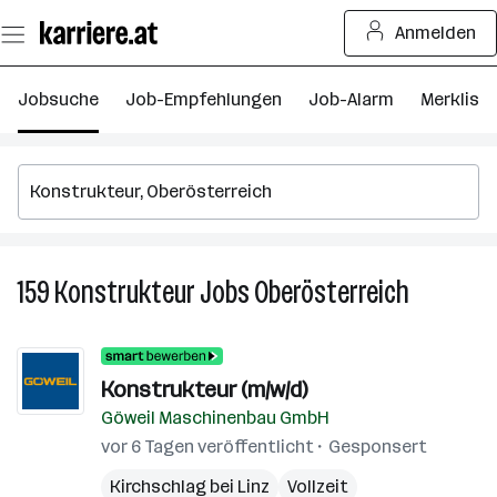
Zum
Anmelden
Seiteninhalt
springen
Jobsuche
Job-Empfehlungen
Job-Alarm
Merkliste
159
Konstrukteur
Jobs
Oberösterreich
159
Konstrukt
Jobs
in
Konstrukteur (m/w/d)
Oberöster
Göweil Maschinenbau GmbH
vor 6 Tagen veröffentlicht
Gesponsert
Kirchschlag bei Linz
Vollzeit