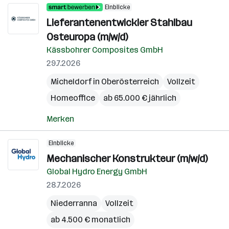
Einblicke
Lieferantenentwickler Stahlbau
Osteuropa (m/w/d)
Kässbohrer Composites GmbH
29.7.2026
Micheldorf in Oberösterreich
Vollzeit
Homeoffice
ab 65.000 € jährlich
Merken
Einblicke
Mechanischer Konstrukteur (m/w/d)
Global Hydro Energy GmbH
28.7.2026
Niederranna
Vollzeit
ab 4.500 € monatlich