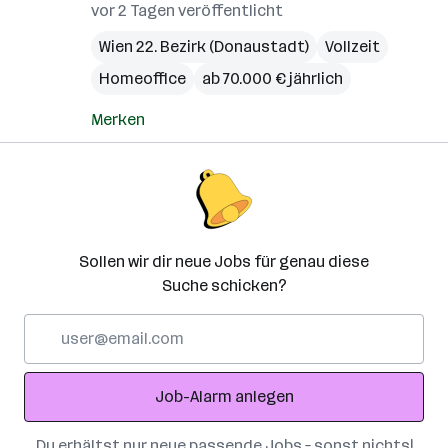
vor 2 Tagen veröffentlicht
Wien 22. Bezirk (Donaustadt)
Vollzeit
Homeoffice
ab 70.000 € jährlich
Merken
Sollen wir dir neue Jobs für genau diese
Suche schicken?
E-
Mail-
Adresse
Job-Alarm anlegen
Du erhältst nur neue passende Jobs – sonst nichts!