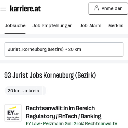
Zum
Anmelden
Seiteninhalt
springen
Jobsuche
Job-Empfehlungen
Job-Alarm
Merkliste
93
Jurist
Jobs
Korneuburg (Bezirk)
93
Jurist
Jobs
20 km Umkreis
in
Korneuburg
Rechtsanwält:in im Bereich
(Bezirk)
Regulatory / FinTech / Banking
EY Law – Pelzmann Gall Größ Rechtsanwälte