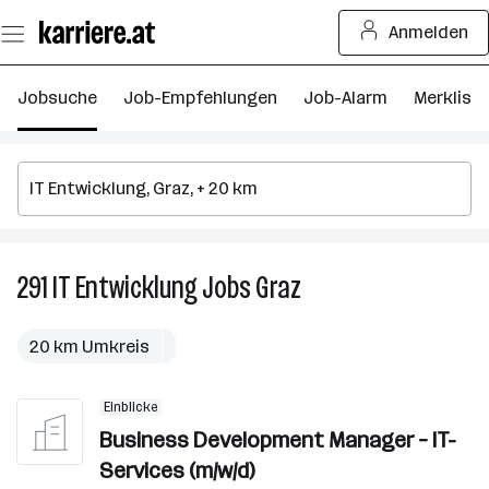
Zum
Anmelden
Seiteninhalt
springen
Jobsuche
Job-Empfehlungen
Job-Alarm
Merkliste
291
IT Entwicklung
Jobs
Graz
291
IT
Entwicklung
20 km Umkreis
Jobs
in
Einblicke
Graz
Business Development Manager – IT-
Services (m/w/d)